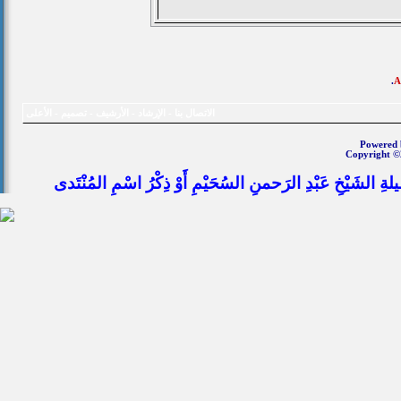
.
الاتصال بنا
-
الإرشاد
-
الأرشيف
-
تصميم
-
الأعلى
Powered b
Copyright ©
يلةِ الشَيْخِ عَبْدِ الرَحمنِ السُحَيْمِ أَوْ ذِكْرُ اسْمِ المُنْتَدى