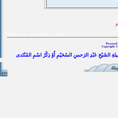
.
الاتصال بنا
-
الإرشاد
-
الأرشيف
-
تصميم
-
الأعلى
Powered b
Copyright ©
يلةِ الشَيْخِ عَبْدِ الرَحمنِ السُحَيْمِ أَوْ ذِكْرُ اسْمِ المُنْتَدى