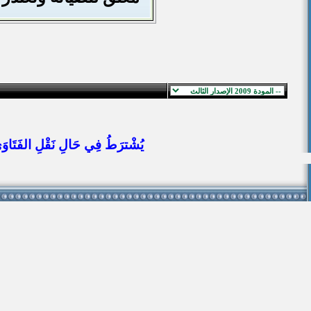
يُشْترَطُ فِي حَالِ نَقْلِ الفَتَاوَى