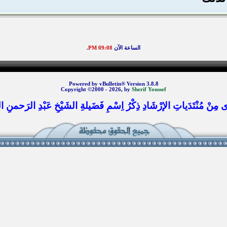
الساعة الآن
09:08 PM
.
Powered by vBulletin® Version 3.8.8
Copyright ©2000 - 2026, by
Sherif Youssef
 مِنْ مُنْتَدَياتِ الإرْشَادِ ذِكْرُ اِسْمِ فَضَيلةِ الشَيْخِ عَبْدِ الرَحمنِ الس