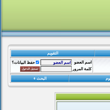
التقويم
اسم العضو
حفظ البيانات؟
كلمة المرور
وم
البحث