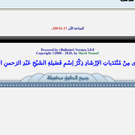
الساعة الآن
01:17 AM
.
Powered by vBulletin® Version 3.8.8
Copyright ©2000 - 2026, by
Sherif Youssef
 مِنْ مُنْتَدَياتِ الإرْشَادِ ذِكْرُ اِسْمِ فَضَيلةِ الشَيْخِ عَبْدِ الرَحمنِ الس