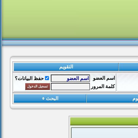
التقويم
اسم العضو
حفظ البيانات؟
كلمة المرور
وم
البحث