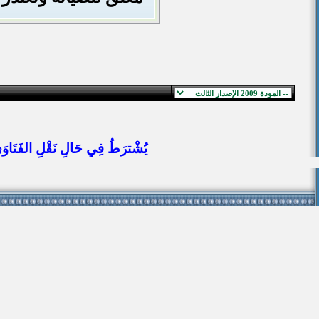
يُشْترَطُ فِي حَالِ نَقْلِ الفَتَاوَى